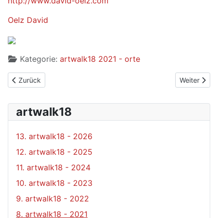
http://www.david-oelz.com
Oelz David
Kategorie:
artwalk18 2021 - orte
Vorheriger Beitrag: 31 - Atelier Claudia Rupp
Nächster Bei
Zurück
Weiter
artwalk18
13. artwalk18 - 2026
12. artwalk18 - 2025
11. artwalk18 - 2024
10. artwalk18 - 2023
9. artwalk18 - 2022
8. artwalk18 - 2021