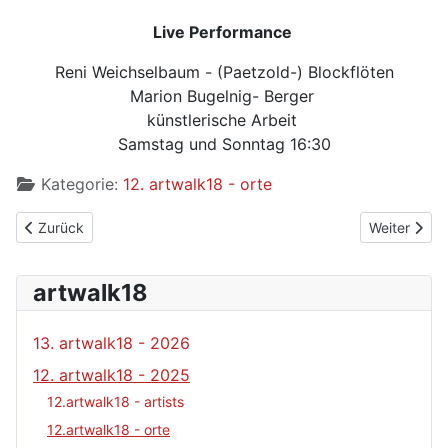
Live Performance
Reni Weichselbaum - (Paetzold-) Blockflöten
Marion Bugelnig- Berger
künstlerische Arbeit
Samstag und Sonntag 16:30
Kategorie:
12. artwalk18 - orte
Vorheriger Beitrag: 24 - Verein Kunst Marke Ideal
Nächster Bei
Zurück
Weiter
artwalk18
13. artwalk18 - 2026
12. artwalk18 - 2025
12.artwalk18 - artists
12.artwalk18 - orte